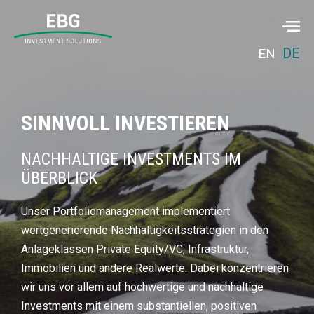
DE
EN
SINNVOLL INVESTIEREN
NACHHALTIGE INVESTMENTS IM
ÜBERBLICK
Unser Portfoliomanagement implementiert
wertgenerierende Nachhaltigkeitsstrategien in den
Anlageklasse
n Private Equity/VC, Infrastruktur,
Immobilien und andere Realwerte. Dabei konzentrieren
wir uns vor allem auf hochwertige und nachhaltige
Investments mit einem substantiellen, positiven