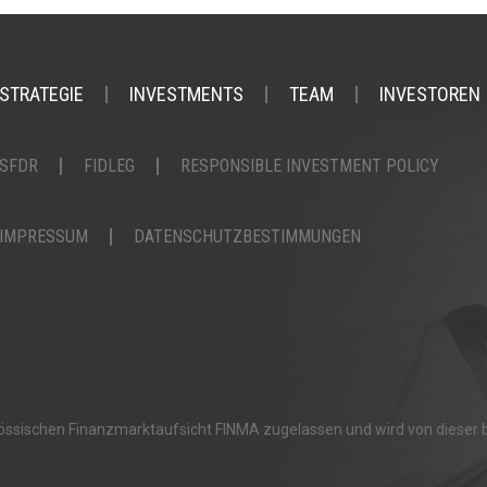
STRATEGIE
INVESTMENTS
TEAM
INVESTOREN
SFDR
FIDLEG
RESPONSIBLE INVESTMENT POLICY
IMPRESSUM
DATENSCHUTZBESTIMMUNGEN
nössischen Finanzmarktaufsicht FINMA zugelassen und wird von dieser b