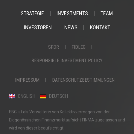
STRATEGIE
INVESTMENTS
TEAM
INVESTOREN
NEWS
KONTAKT
SFDR
FIDLEG
RESPONSIBLE INVESTMENT POLICY
IMPRESSUM
DATENSCHUTZBESTIMMUNGEN
ENGLISH
DEUTSCH
EBG ist als Verwalterin von Kollektivvermögen von der
Eidgenössischen Finanzmarktaufsicht FINMA zugelassen und
wird von dieser beaufsichtigt.