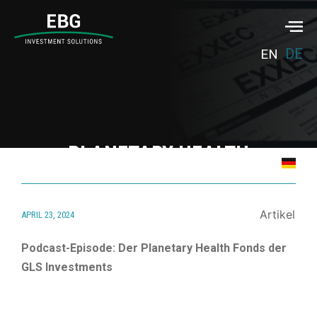
DE
EN
PLANETARY HEALTH
PERSPEKTIVE TEIL IV – RALPH
KRETSCHMER ERKLÄRT DAS
Artikel
APRIL 23, 2024
ÖKONOMISCHE PROFIL DES
April 23, 2024
Podcast-Episode: Der Planetary Health Fonds der
FONDS
GLS Investments