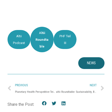
A
ltii
Altii
PHF Teil
Roundta
Podcast
III
ble
NEWS
PREVIOUS
NEXT
Planetary Health Perspektive Teil III – Der Planetary Health Fonds der GLS Investments
altii Roundtable: Sustainability, Biodiversity and Planetary Health
Share the Post: